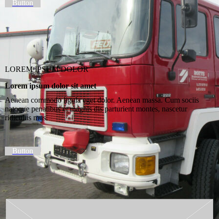
Button
LOREM IPSUM DOLOR
Lorem ipsum dolor sit amet
Aenean commodo ligula eget dolor. Aenean massa. Cum sociis
natoque penatibus et magnis dis parturient montes, nascetur
ridiculus mus.
Button